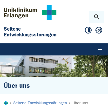
Zum Hauptinhalt springen
Skip to page footer
Seltene
Entwicklungsstörungen
Über uns
Sie sind hier:
Seltene Entwicklungsstörungen
Über uns