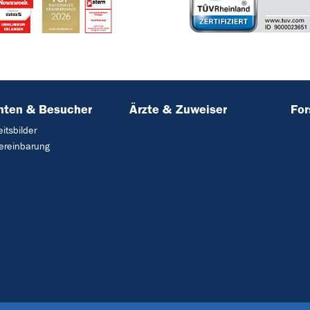
nten & Besucher
Ärzte & Zuweiser
Fo
itsbilder
ereinbarung