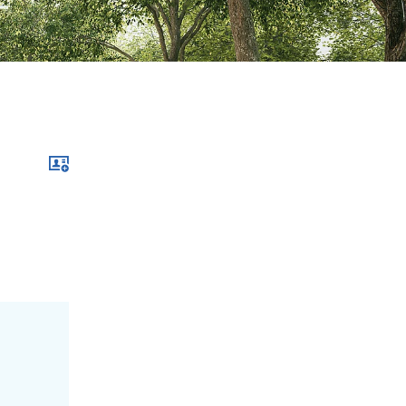
Download im .vcf-Format