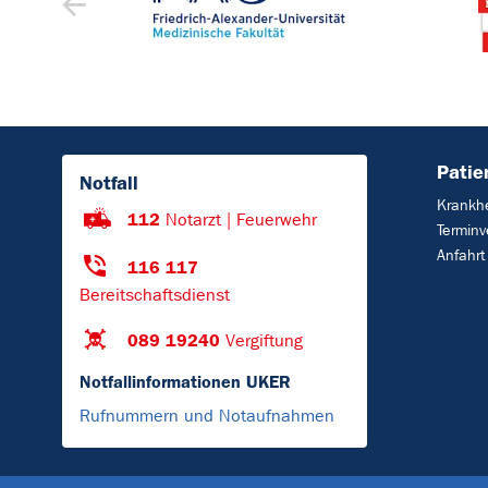
Patie
Notfall
Krankhe
112
Notarzt | Feuerwehr
Terminv
Anfahrt
116 117
Bereitschaftsdienst
089 19240
Vergiftung
Notfallinformationen UKER
Rufnummern und Notaufnahmen