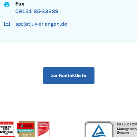
Fax
09131 85-33389
spz(at)uk-erlangen.de
zur Kontaktliste