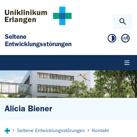
Zum Hauptinhalt springen
Skip to page footer
Seltene
Entwicklungsstörungen
Alicia Biener
Sie sind hier:
Seltene Entwicklungsstörungen
Kontakt