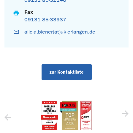
09131 85-32146
Fax
09131 85-33937
alicia.biener(at)uk-erlangen.de
zur Kontaktliste